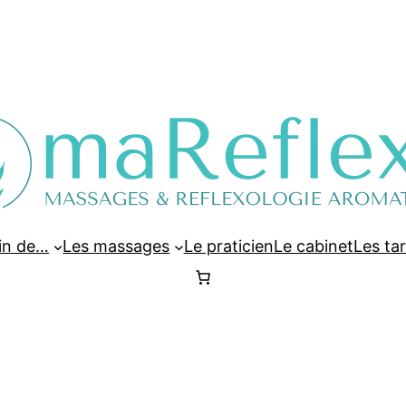
oin de…
Les massages
Le praticien
Le cabinet
Les tar