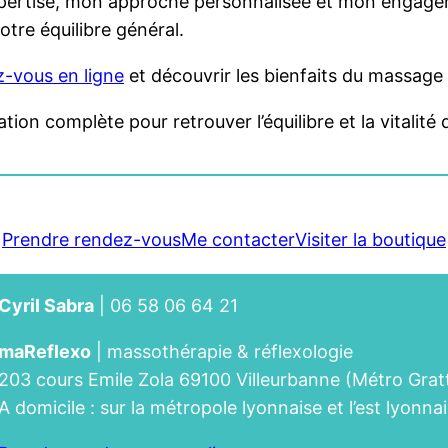
rtise, mon approche personnalisée et mon engagemen
otre équilibre général.
-vous en ligne
et découvrir les bienfaits du massag
on complète pour retrouver l’équilibre et la vitalité 
Prendre rendez-vous
Me contacter
Visiter la boutique
Cyril Sabra
| 06 58 06 64 21
maReflexo
| massothérapie & réflexologie
203 cours Emile Zola 69100 Villeurbanne (Métro Gratt
A domicile : sur la métropole lyonnaise et l’est lyonna