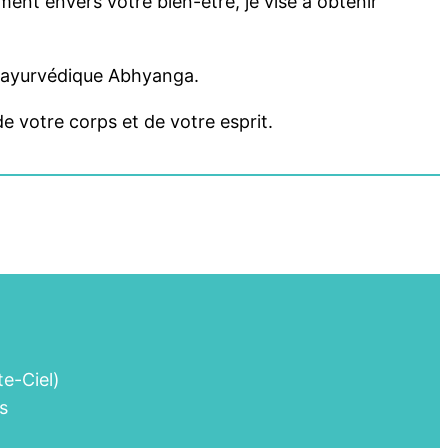
t envers votre bien-être, je vise à obtenir
e ayurvédique Abhyanga.
de votre corps et de votre esprit.
e-Ciel)
is