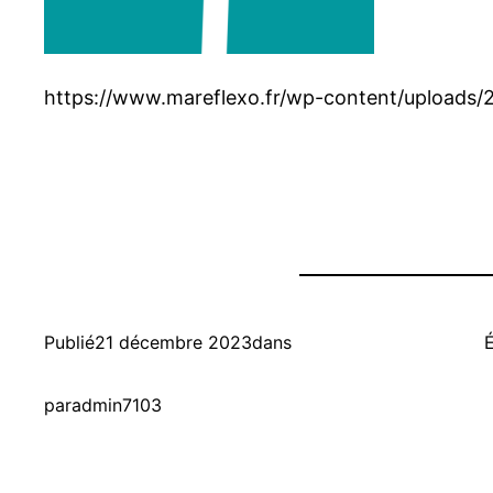
https://www.mareflexo.fr/wp-content/uploads/
Publié
21 décembre 2023
dans
É
par
admin7103