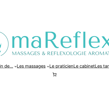
oin de…
Les massages
Le praticien
Le cabinet
Les tar