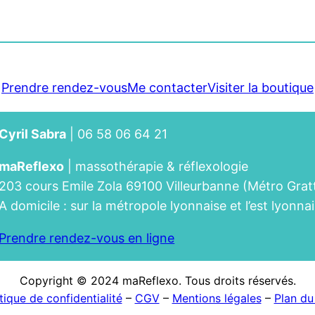
Prendre rendez-vous
Me contacter
Visiter la boutique
Cyril Sabra
| 06 58 06 64 21
maReflexo
| massothérapie & réflexologie
203 cours Emile Zola 69100 Villeurbanne (Métro Gratt
A domicile : sur la métropole lyonnaise et l’est lyonna
Prendre rendez-vous en ligne
Copyright © 2024 maReflexo. Tous droits réservés.
tique de confidentialité
–
CGV
–
Mentions légales
–
Plan du