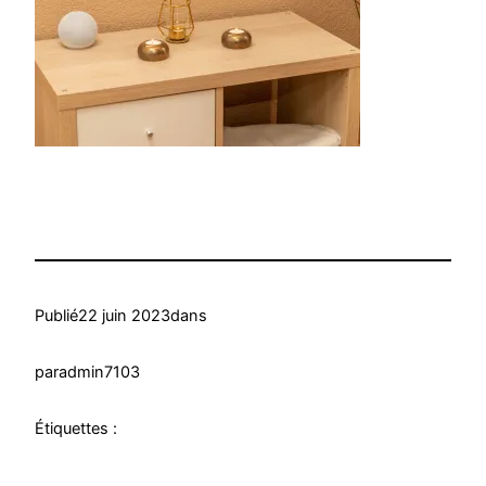
Publié
22 juin 2023
dans
par
admin7103
Étiquettes :