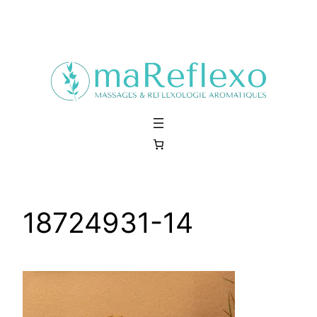
Aller
au
contenu
18724931-14